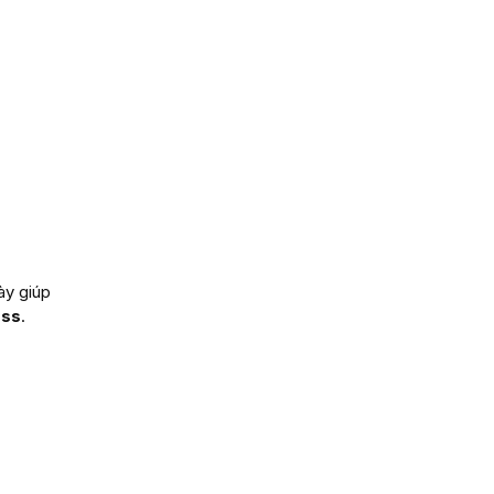
ày giúp
ess
.