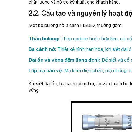
chất lượng và hỗ trợ kỹ thuật cho khách hàng.
2.2. Cấu tạo và nguyên lý hoạt đ
Một bộ bulong nở 3 cánh FISDEX thường gồm:
Thân bulong:
Thép carbon hoặc hợp kim, có cấp 
Ba cánh nở:
Thiết kế hình nan hoa, khi siết đai
Đai ốc và vòng đệm (long đen):
Để siết và cố
Lớp mạ bảo vệ:
Mạ kẽm điện phân, mạ nhúng nón
Khi siết đai ốc, ba cánh nở mở ra, áp vào thành bê t
vững.