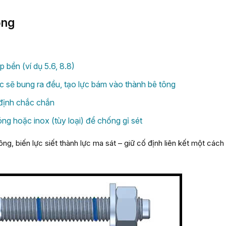
ộng
bền (ví dụ 5.6, 8.8)
 ốc sẽ bung ra đều, tạo lực bám vào thành bê tông
 định chắc chắn
g hoặc inox (tùy loại) để chống gỉ sét
ông, biến lực siết thành lực ma sát – giữ cố định liên kết một cách