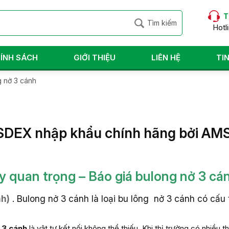
T
Hotl
ÍNH SÁCH
GIỚI THIỆU
LIÊN HỆ
TI
g nở 3 cánh
ISDEX nhập khẩu chính hãng bởi AMS
 này quan trọng – Báo giá bulong nở 3 cá
nh)
. Bulong nở 3 cánh là loại bu lông nở 3 cánh có cấu 
 3 cánh
là vật tư kết nối không thể thiếu. Khi thị trường có nhiều 