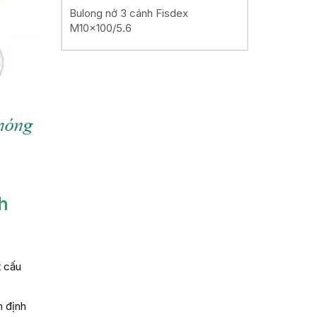
Bulong nở 3 cánh Fisdex
M10x100/5.6
h
t cấu
m định