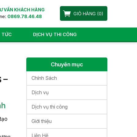
Ư VẤN KHÁCH HÀNG
GIỎ HÀNG
(
0
)
ine:
0869.78.46.48
N TỨC
DỊCH VỤ THI CÔNG
Chuyên mục
 –
Chính Sách
Dịch vụ
nh
Dịch vụ thi công
tạo
Giới thiệu
Liên Hệ
thương