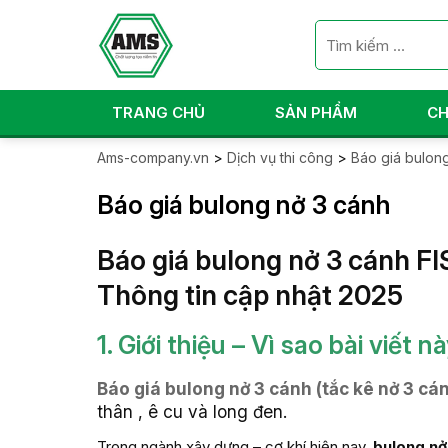
TRANG CHỦ
SẢN PHẨM
CH
Ams-company.vn
>
Dịch vụ thi công
>
Báo giá bulon
Báo giá bulong nở 3 cánh
Báo giá bulong nở 3 cánh F
Thông tin cập nhật 2025
1. Giới thiệu – Vì sao bài viết
Báo giá bulong nở 3 cánh (tắc kê nở 3 cá
thân , ê cu và long đen.
Trong ngành xây dựng – cơ khí hiện nay,
bulong nở