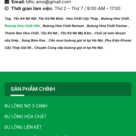
Email:
blhc.ams@gmail.com
Thời gian làm việc:
Thứ 2 – Thứ 7 / 8:00 AM – 17:00
Tag
:
Tắc Kê Nở Sắt
,
Tắc Kê Nở Đinh
,
Hóa Chất Cấy Thép , Bulong Hóa Chất ,
Bulong Hóa Chất Hilti
, Bulong Hóa Chất Ramset , Bulong Hóa Chất Fischer ,
Thanh Ren Hóa Chất ,Tắc Kê Nở , Tắc Kê Nở Mạ Kẽm , Chổi vệ sinh khoan
cấy thép , Súng Bơm Keo , Cần mua bulong giá rẻ tại Hà Nội ,Phụ Kiện Khoan
Cấy Thép Giá Rẻ , Chuyên Cung cấp bulong giá rẻ tại Hà Nội.
SẢN PHẨM CHÍNH
BU LÔNG NỞ 3 CÁNH
BU LÔNG HÓA CHẤT
BU LÔNG LIÊN KẾT