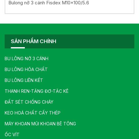
Bulong nở 3 cánh Fisdex M10x100/5.6
SẢN PHẨM CHÍNH
BU LÔNG NỞ 3 CÁNH
BU LÔNG HÓA CHẤT
BU LÔNG LIÊN KẾT
THANH REN-TĂNG ĐƠ-TĂC KÊ
ĐẤT SÉT CHỐNG CHÁY
KEO HOÁ CHẤT CẤY THÉP
MÁY KHOAN MŨI KHOAN BÊ TÔNG
ỐC VÍT