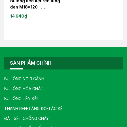
Bulong liên kết ren lửng
đen M18x120 –
M24x120/8.8
14.640
₫
SẢN PHẨM CHÍNH
BU LÔNG NỞ 3 CÁNH
BU LÔNG HÓA CHẤT
BU LÔNG LIÊN KẾT
THANH REN-TĂNG ĐƠ-TĂC KÊ
ĐẤT SÉT CHỐNG CHÁY