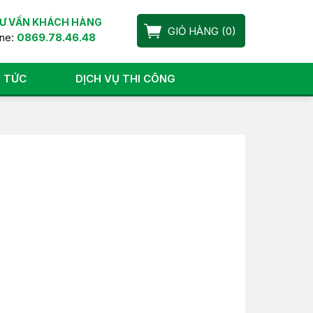
Ư VẤN KHÁCH HÀNG
GIỎ HÀNG
(
0
)
ine:
0869.78.46.48
N TỨC
DỊCH VỤ THI CÔNG