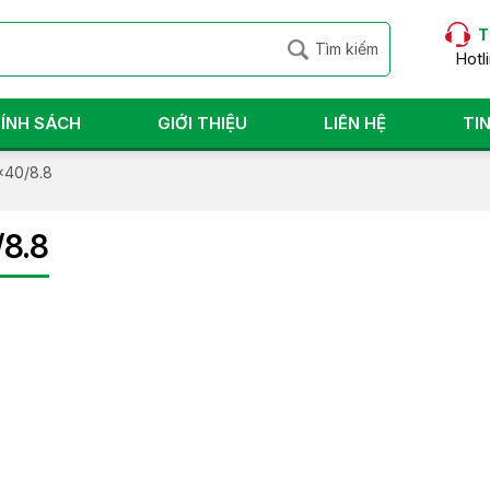
T
Hotl
ÍNH SÁCH
GIỚI THIỆU
LIÊN HỆ
TI
x40/8.8
/8.8