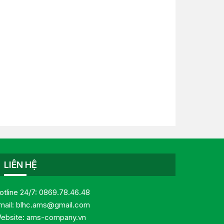
LIÊN HỆ
otline 24/7:
0869.78.46.48
mail:
blhc.ams@gmail.com
ebsite:
ams-company.vn