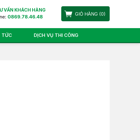
Ư VẤN KHÁCH HÀNG
GIỎ HÀNG
(
0
)
ine:
0869.78.46.48
N TỨC
DỊCH VỤ THI CÔNG