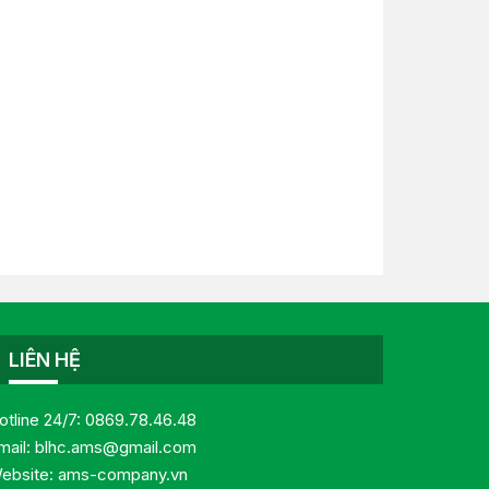
LIÊN HỆ
otline 24/7:
0869.78.46.48
mail:
blhc.ams@gmail.com
ebsite:
ams-company.vn