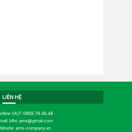
LIÊN HỆ
otline 24/7:
0869.78.46.48
mail:
blhc.ams@gmail.com
ebsite:
ams-company.vn