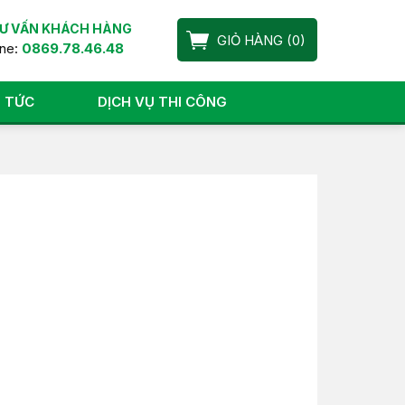
Ư VẤN KHÁCH HÀNG
GIỎ HÀNG
(
0
)
ine:
0869.78.46.48
N TỨC
DỊCH VỤ THI CÔNG