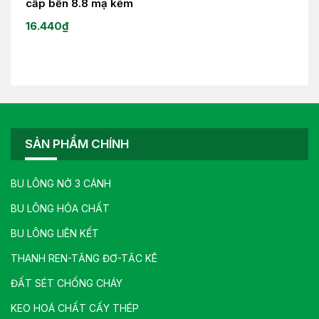
cấp bền 8.8 mạ kẽm
16.440
₫
SẢN PHẨM CHÍNH
BU LÔNG NỞ 3 CÁNH
BU LÔNG HÓA CHẤT
BU LÔNG LIÊN KẾT
THANH REN-TĂNG ĐƠ-TĂC KÊ
ĐẤT SÉT CHỐNG CHÁY
KEO HOÁ CHẤT CẤY THÉP