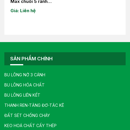
Max chuôi 5 rãnh
12×280-13×280-
Giá: Liên hệ
14×280-14×340-
15×340
SẢN PHẨM CHÍNH
BU LÔNG NỞ 3 CÁNH
BU LÔNG HÓA CHẤT
BU LÔNG LIÊN KẾT
THANH REN-TĂNG ĐƠ-TĂC KÊ
ĐẤT SÉT CHỐNG CHÁY
KEO HOÁ CHẤT CẤY THÉP