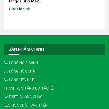
fangda SDS Max
14×500-16×500-
Giá: Liên hệ
16×600-18×700
SẢN PHẨM CHÍNH
BU LÔNG NỞ 3 CÁNH
BU LÔNG HÓA CHẤT
BU LÔNG LIÊN KẾT
THANH REN-TĂNG ĐƠ-TĂC KÊ
ĐẤT SÉT CHỐNG CHÁY
KEO HOÁ CHẤT CẤY THÉP