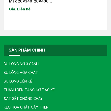
Max 20×340-20×400-
22×340-24×400
Giá: Liên hệ
SẢN PHẨM CHÍNH
BU LÔNG NỞ 3 CÁNH
BU LÔNG HÓA CHẤT
BU LÔNG LIÊN KẾT
THANH REN-TĂNG ĐƠ-TĂC KÊ
ĐẤT SÉT CHỐNG CHÁY
KEO HOÁ CHẤT CẤY THÉP