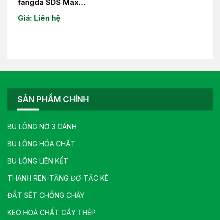
fangda SDS Max
28×400-28×500-
Giá: Liên hệ
30×500-32×500
SẢN PHẨM CHÍNH
BU LÔNG NỞ 3 CÁNH
BU LÔNG HÓA CHẤT
BU LÔNG LIÊN KẾT
THANH REN-TĂNG ĐƠ-TĂC KÊ
ĐẤT SÉT CHỐNG CHÁY
KEO HOÁ CHẤT CẤY THÉP