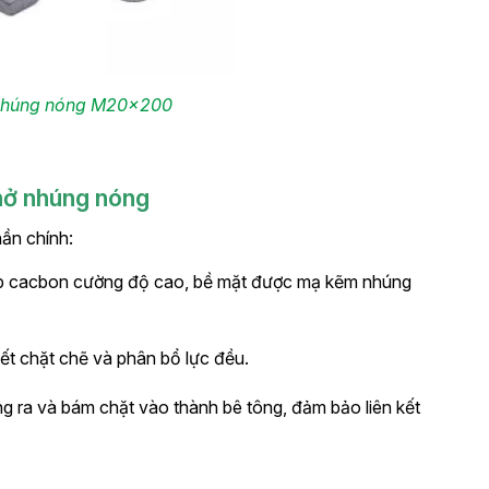
 nhúng nóng M20x200
nở nhúng nóng
ần chính:
hép cacbon cường độ cao, bề mặt được mạ kẽm nhúng
kết chặt chẽ và phân bổ lực đều.
ung ra và bám chặt vào thành bê tông, đảm bảo liên kết