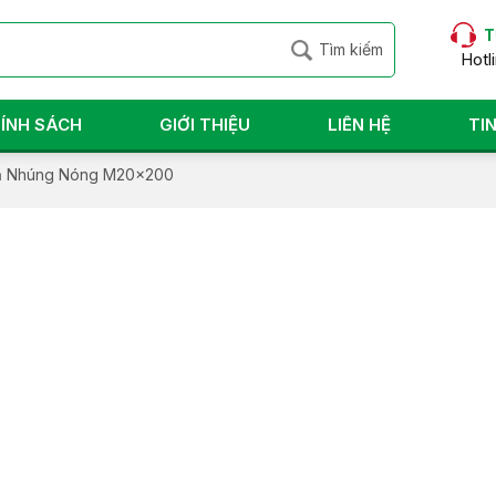
T
Hotl
ÍNH SÁCH
GIỚI THIỆU
LIÊN HỆ
TI
Mạ Nhúng Nóng M20x200