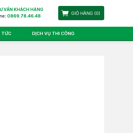
Ư VẤN KHÁCH HÀNG
GIỎ HÀNG
(
0
)
ine:
0869.78.46.48
N TỨC
DỊCH VỤ THI CÔNG