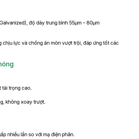
Galvanized), độ dày trung bình 55µm – 80µm
 chịu lực và chống ăn mòn vượt trội, đáp ứng tốt các
 nóng
 tải trọng cao.
g, không xoay trượt.
p nhiều lần so với mạ điện phân.