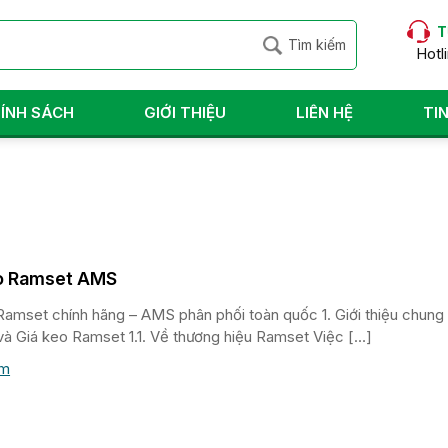
T
Hotl
ÍNH SÁCH
GIỚI THIỆU
LIÊN HỆ
TI
o Ramset AMS
Ramset chính hãng – AMS phân phối toàn quốc 1. Giới thiệu chung
à Giá keo Ramset 1.1. Về thương hiệu Ramset Việc […]
êm