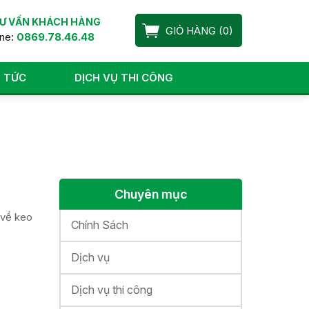
Ư VẤN KHÁCH HÀNG
GIỎ HÀNG
(
0
)
ine:
0869.78.46.48
N TỨC
DỊCH VỤ THI CÔNG
Chuyên mục
 về keo
Chính Sách
Dịch vụ
Dịch vụ thi công