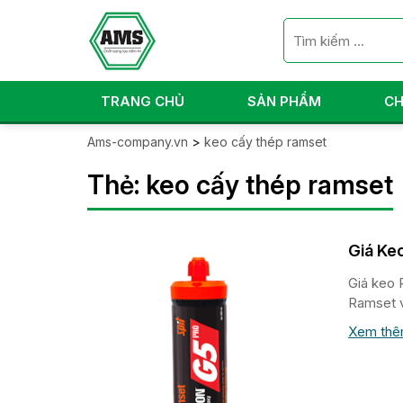
TRANG CHỦ
SẢN PHẨM
CH
Ams-company.vn
>
keo cấy thép ramset
Thẻ:
keo cấy thép ramset
Giá Ke
Giá keo 
Ramset v
Xem th