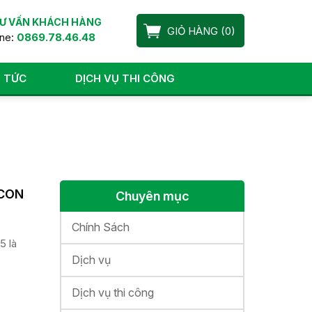
Ư VẤN KHÁCH HÀNG
GIỎ HÀNG
(
0
)
ine:
0869.78.46.48
N TỨC
DỊCH VỤ THI CÔNG
PCON
Chuyên mục
Chính Sách
5 là
Dịch vụ
Dịch vụ thi công