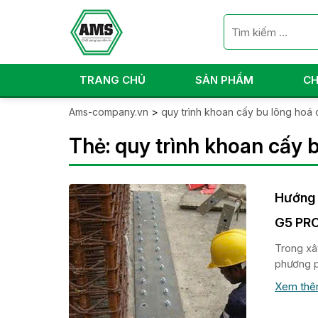
TRANG CHỦ
SẢN PHẨM
CH
Ams-company.vn
>
quy trình khoan cấy bu lông hoá 
Thẻ:
quy trình khoan cấy 
Hướng 
G5 PR
Trong xâ
phương p
Xem th