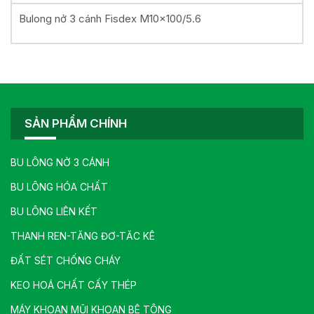
Bulong nở 3 cánh Fisdex M10x100/5.6
SẢN PHẨM CHÍNH
BU LÔNG NỞ 3 CÁNH
BU LÔNG HÓA CHẤT
BU LÔNG LIÊN KẾT
THANH REN-TĂNG ĐƠ-TĂC KÊ
ĐẤT SÉT CHỐNG CHÁY
KEO HOÁ CHẤT CẤY THÉP
MÁY KHOAN MŨI KHOAN BÊ TÔNG