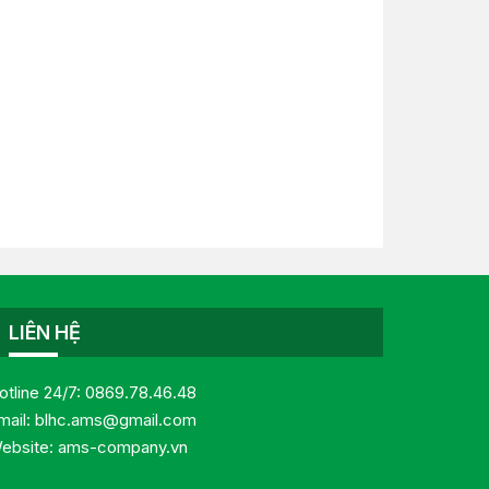
LIÊN HỆ
otline 24/7:
0869.78.46.48
mail:
blhc.ams@gmail.com
ebsite:
ams-company.vn