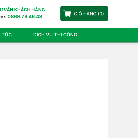
Ư VẤN KHÁCH HÀNG
GIỎ HÀNG
(
0
)
ine:
0869.78.46.48
N TỨC
DỊCH VỤ THI CÔNG