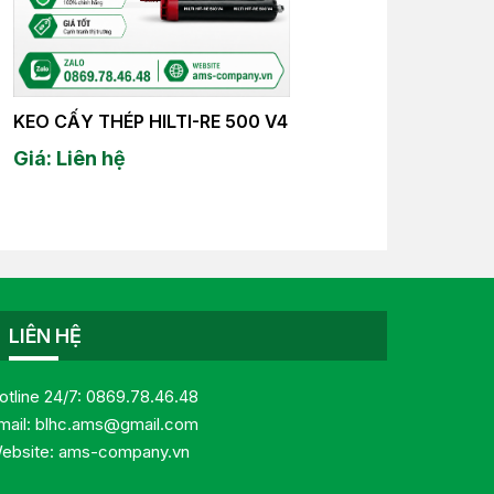
KEO CẤY THÉP HILTI-RE 500 V4
Giá: Liên hệ
LIÊN HỆ
otline 24/7:
0869.78.46.48
mail:
blhc.ams@gmail.com
ebsite:
ams-company.vn