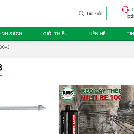
T
Hotl
ÍNH SÁCH
GIỚI THIỆU
LIÊN HỆ
TI
500v3
3