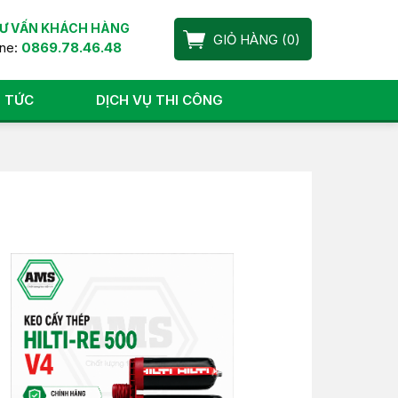
Ư VẤN KHÁCH HÀNG
GIỎ HÀNG
(
0
)
ine:
0869.78.46.48
N TỨC
DỊCH VỤ THI CÔNG