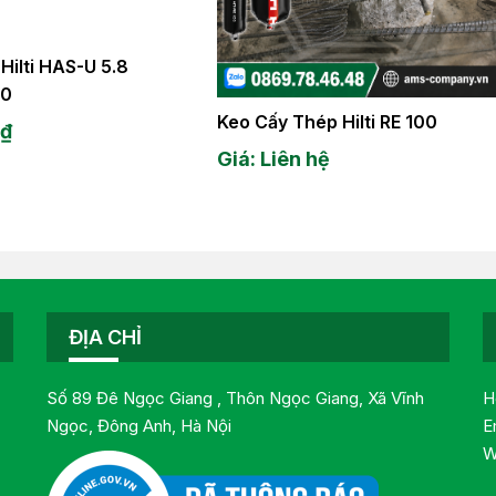
Hilti HAS-U 5.8
60
Keo Cấy Thép Hilti RE 100
0
₫
Giá: Liên hệ
ĐỊA CHỈ
Số 89 Đê Ngọc Giang , Thôn Ngọc Giang, Xã Vĩnh
H
Ngọc, Đông Anh, Hà Nội
E
W