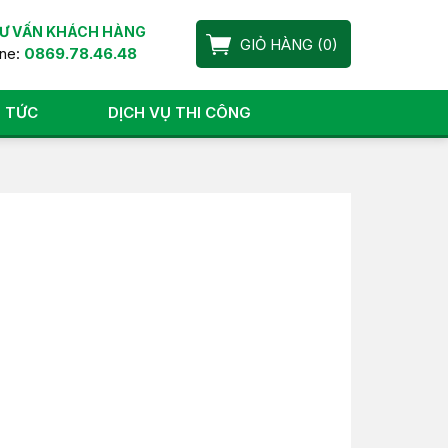
Ư VẤN KHÁCH HÀNG
GIỎ HÀNG
(
0
)
ine:
0869.78.46.48
N TỨC
DỊCH VỤ THI CÔNG