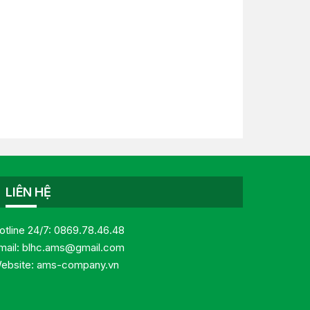
LIÊN HỆ
otline 24/7:
0869.78.46.48
mail:
blhc.ams@gmail.com
ebsite:
ams-company.vn