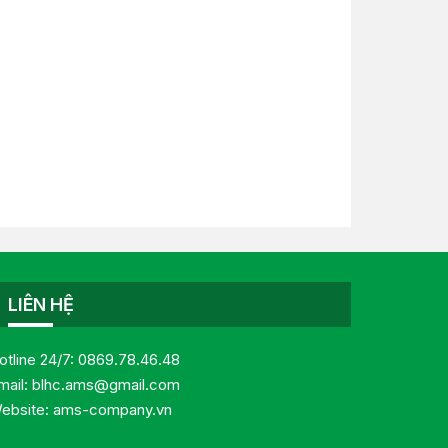
LIÊN HỆ
otline 24/7:
0869.78.46.48
mail:
blhc.ams@gmail.com
ebsite:
ams-company.vn