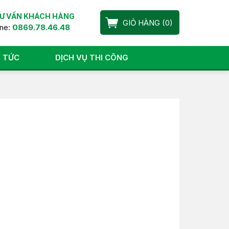
Ư VẤN KHÁCH HÀNG
GIỎ HÀNG
(
0
)
ine:
0869.78.46.48
N TỨC
DỊCH VỤ THI CÔNG