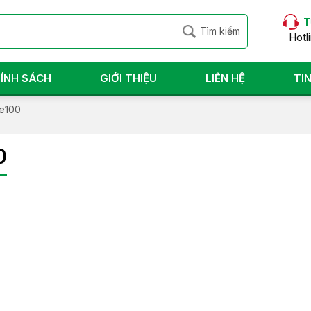
T
Hotl
ÍNH SÁCH
GIỚI THIỆU
LIÊN HỆ
TI
Re100
0