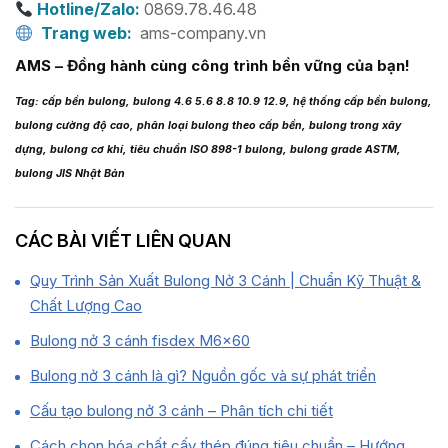
Hotline/Zalo:
0869.78.46.48
Trang web:
ams-company.vn
AMS – Đồng hành cùng công trình bền vững của bạn!
Tag: cấp bền bulong, bulong 4.6 5.6 8.8 10.9 12.9, hệ thống cấp bền bulong,
bulong cường độ cao, phân loại bulong theo cấp bền, bulong trong xây
dựng, bulong cơ khí, tiêu chuẩn ISO 898-1 bulong, bulong grade ASTM,
bulong JIS Nhật Bản
CÁC BÀI VIẾT LIÊN QUAN
Quy Trình Sản Xuất Bulong Nở 3 Cánh | Chuẩn Kỹ Thuật &
Chất Lượng Cao
Bulong nở 3 cánh fisdex M6x60
Bulong nở 3 cánh là gì? Nguồn gốc và sự phát triển
Cấu tạo bulong nở 3 cánh – Phân tích chi tiết
Cách chọn hóa chất cấy thép đúng tiêu chuẩn – Hướng