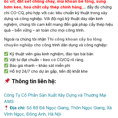
ốc vít, đất sét chống cháy, mũi khoan bê tông, súng
bơm keo, hoá chất cấy thép chính hãng
,
… đầy đủ chứng
chỉ CO-CQ, phù hợp với các tiêu chuẩn kỹ thuật trong xây
dựng và công nghiệp. Với đội ngũ kỹ thuật dày dặn kinh
nghiệm, chúng tôi cam kết mang đến giải pháp cấy thép hiệu
quả – bền vững – an toàn cho mọi công trình.
Ngoài ra chúng tôi nhận
Thi công khoan cấy bu lông
chuyên nghiệp
cho công trình dân dụng và công nghiệp:
Kỹ thuật viên giàu kinh nghiệm, đào tạo bài bản
Vật tư đạt chuẩn – keo có CO/CQ rõ ràng
Báo giá nhanh – khảo sát miễn phí
Hỗ trợ 24/7 cho dự án gấp, tiến độ khắt khe
Thông tin liên hệ:
Công Ty Cổ Phần Sản Xuất Xây Dựng và Thương Mại
AMS
Địa chỉ:
Số 89 Đê Ngọc Giang, Thôn Ngọc Giang, Xã
Vĩnh Ngọc, Đông Anh, Hà Nội