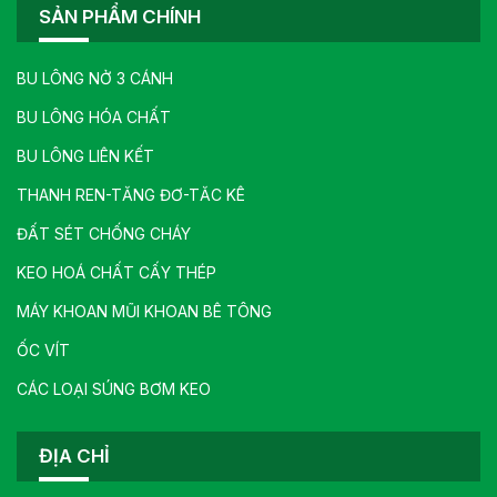
SẢN PHẨM CHÍNH
BU LÔNG NỞ 3 CÁNH
BU LÔNG HÓA CHẤT
BU LÔNG LIÊN KẾT
THANH REN-TĂNG ĐƠ-TĂC KÊ
ĐẤT SÉT CHỐNG CHÁY
KEO HOÁ CHẤT CẤY THÉP
MÁY KHOAN MŨI KHOAN BÊ TÔNG
ỐC VÍT
CÁC LOẠI SÚNG BƠM KEO
ĐỊA CHỈ