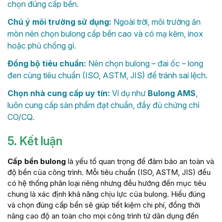
chọn đúng cấp bền.
Chú ý môi trường sử dụng:
Ngoài trời, môi trường ăn
mòn nên chọn bulong cấp bền cao và có mạ kẽm, inox
hoặc phủ chống gỉ.
Đồng bộ tiêu chuẩn:
Nên chọn bulong – đai ốc – long
đen cùng tiêu chuẩn (ISO, ASTM, JIS) để tránh sai lệch.
Chọn nhà cung cấp uy tín:
Ví dụ như
Bulong AMS
,
luôn cung cấp sản phẩm đạt chuẩn, đầy đủ chứng chỉ
CO/CQ.
5. Kết luận
Cấp bền bulong
là yếu tố quan trọng để đảm bảo an toàn và
độ bền của công trình. Mỗi tiêu chuẩn (ISO, ASTM, JIS) đều
có hệ thống phân loại riêng nhưng đều hướng đến mục tiêu
chung là xác định khả năng chịu lực của bulong. Hiểu đúng
và chọn đúng cấp bền sẽ giúp tiết kiệm chi phí, đồng thời
nâng cao độ an toàn cho mọi công trình từ dân dụng đến