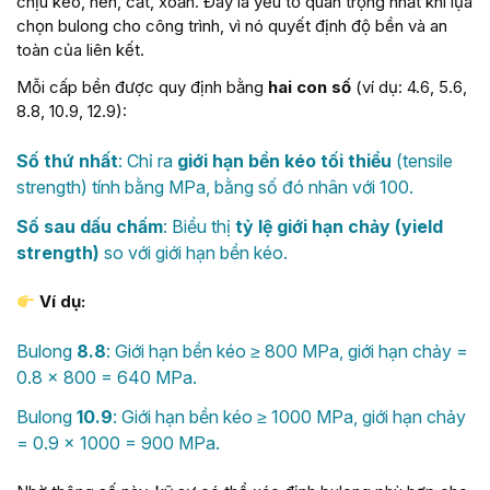
chịu kéo, nén, cắt, xoắn. Đây là yếu tố quan trọng nhất khi lựa
chọn bulong cho công trình, vì nó quyết định độ bền và an
toàn của liên kết.
Mỗi cấp bền được quy định bằng
hai con số
(ví dụ: 4.6, 5.6,
8.8, 10.9, 12.9):
Số thứ nhất
: Chỉ ra
giới hạn bền kéo tối thiểu
(tensile
strength) tính bằng MPa, bằng số đó nhân với 100.
Số sau dấu chấm
: Biểu thị
tỷ lệ giới hạn chảy (yield
strength)
so với giới hạn bền kéo.
Ví dụ:
Bulong
8.8
: Giới hạn bền kéo ≥ 800 MPa, giới hạn chảy =
0.8 × 800 = 640 MPa.
Bulong
10.9
: Giới hạn bền kéo ≥ 1000 MPa, giới hạn chảy
= 0.9 × 1000 = 900 MPa.