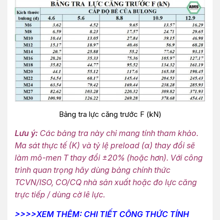
Bảng tra lực căng trước F (kN)
Lưu ý:
Các bảng tra này chỉ mang tính tham khảo.
Ma sát thực tế (K) và tỷ lệ preload (α) thay đổi sẽ
làm mô-men T thay đổi ±20% (hoặc hơn). Với công
trình quan trọng hãy dùng bảng chính thức
TCVN/ISO, CO/CQ nhà sản xuất hoặc đo lực căng
trực tiếp / dùng cờ lê lực.
>>>>XEM THÊM: CHI TIẾT CÔNG THỨC TÍNH