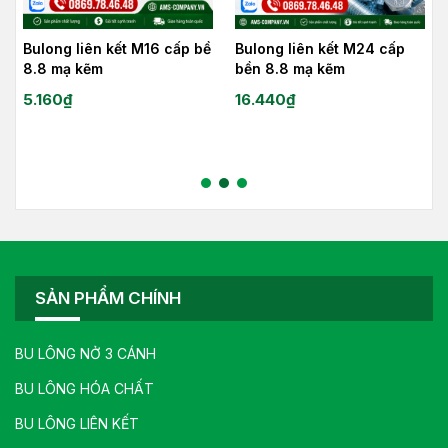
Bulong liên kết M16 cấp bề
Bulong liên kết M24 cấp
8.8 mạ kẽm
bền 8.8 mạ kẽm
5.160
₫
16.440
₫
SẢN PHẨM CHÍNH
BU LÔNG NỞ 3 CÁNH
BU LÔNG HÓA CHẤT
BU LÔNG LIÊN KẾT