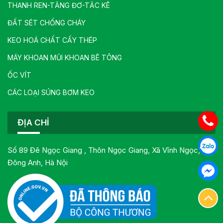
THANH REN-TĂNG ĐƠ-TĂC KÊ
ĐẤT SÉT CHỐNG CHÁY
KEO HOÁ CHẤT CẤY THÉP
MÁY KHOAN MŨI KHOAN BÊ TÔNG
ỐC VÍT
CÁC LOẠI SÚNG BƠM KEO
ĐỊA CHỈ
Số 89 Đê Ngọc Giang , Thôn Ngọc Giang, Xã Vĩnh Ngọc,
Đông Anh, Hà Nội