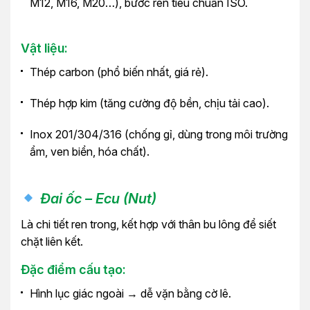
M12, M16, M20…), bước ren tiêu chuẩn ISO.
Vật liệu:
Thép carbon (phổ biến nhất, giá rẻ).
Thép hợp kim (tăng cường độ bền, chịu tải cao).
Inox 201/304/316 (chống gỉ, dùng trong môi trường
ẩm, ven biển, hóa chất).
Đai ốc – Ecu (Nut)
Là chi tiết ren trong, kết hợp với thân bu lông để siết
chặt liên kết.
Đặc điểm cấu tạo:
Hình lục giác ngoài → dễ vặn bằng cờ lê.