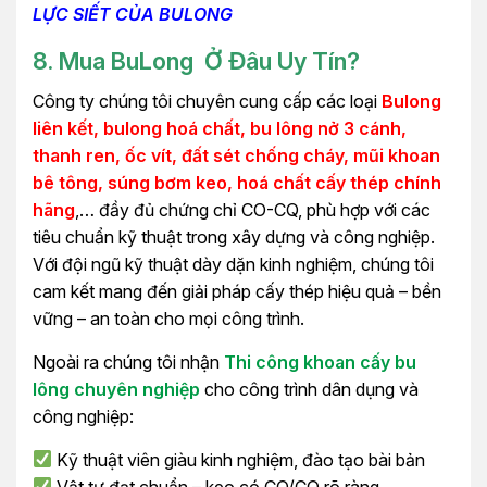
LỰC SIẾT CỦA BULONG
8. Mua BuLong Ở Đâu Uy Tín?
Công ty chúng tôi chuyên cung cấp các loại
Bulong
liên kết, bulong hoá chất, bu lông nở 3 cánh,
thanh ren, ốc vít, đất sét chống cháy, mũi khoan
bê tông, súng bơm keo, hoá chất cấy thép chính
hãng
,… đầy đủ chứng chỉ CO-CQ, phù hợp với các
tiêu chuẩn kỹ thuật trong xây dựng và công nghiệp.
Với đội ngũ kỹ thuật dày dặn kinh nghiệm, chúng tôi
cam kết mang đến giải pháp cấy thép hiệu quả – bền
vững – an toàn cho mọi công trình.
Ngoài ra chúng tôi nhận
Thi công khoan cấy bu
lông chuyên nghiệp
cho công trình dân dụng và
công nghiệp:
Kỹ thuật viên giàu kinh nghiệm, đào tạo bài bản
Vật tư đạt chuẩn – keo có CO/CQ rõ ràng