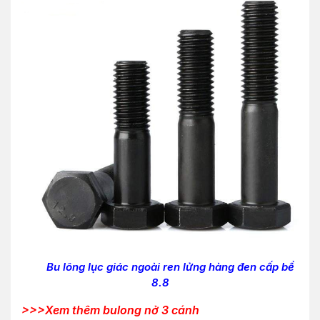
Bu lông lục giác ngoài ren lửng hàng đen cấp bề
8.8
>>>Xem thêm bulong nở 3 cánh