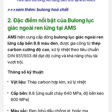
>>>xem thêm: bulong hoá chất
2. Đặc điểm nổi bật của Bulong lục
giác ngoài ren lửng tại AMS
AMS
hiện cung cấp dòng
bulong lục giác ngoài ren
lửng cấp bền 8.8 màu đen
, được gia công từ
thép
carbon cường độ cao
, xử lý nhiệt theo tiêu chuẩn
DIN 931/933 để đạt độ cứng và khả năng chịu tải
vượt trội.
Thông số kỹ thuật:
Vật liệu:
Thép carbon hợp kim, xử lý nhiệt
Cấp bền:
8.8 (ứng suất chảy 640 MPa, độ bền kéo
800 MPa)
Màu sắc:
Đen (phủ dầu chống gỉ, hoặc mạ