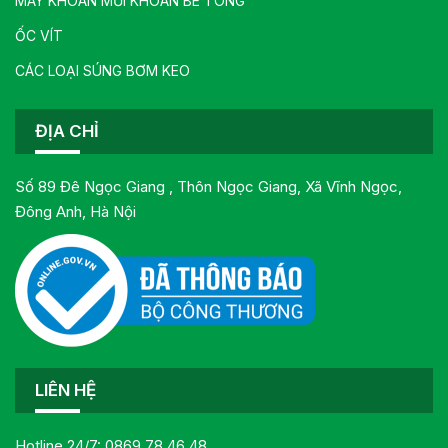
MÁY KHOAN MŨI KHOAN BÊ TÔNG
ỐC VÍT
CÁC LOẠI SÚNG BƠM KEO
ĐỊA CHỈ
Số 89 Đê Ngọc Giang , Thôn Ngọc Giang, Xã Vĩnh Ngọc,
Đông Anh, Hà Nội
LIÊN HỆ
Hotline 24/7:
0869.78.46.48