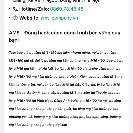
Giang, Xã Vĩnh Ngọc, Đông Anh, Hà Nội
Hotline/Zalo:
0869.78.46.48
Website:
ams-company.vn
AMS – Đồng hành cùng công trình bền vững của
bạn!
Tag: báo giá bu lông M16x190 mạ kẽm nhúng nóng, nơi bán bu lông
M16x190 giá rẻ, đại lý bu lông mạ kẽm nhúng nóng M16x190, báo giá bu
lông M16 mạ kẽm tại Hà Nội, bu lông M16x190 giá sỉ cho công trình, bu
lông M16x190 mạ kẽm nhúng nóng tại Hoàn Kiếm, mua bu lông M16 mạ
kẽm tại Đống Đa, nơi bán bu lông M16 tại Cầu Giấy, đại lý bu lông M16
mạ kẽm tại Ba Đình, cung cấp bu lông M16 mạ kẽm tại Tây Hồ, mua bu
lông M16x190 tại Vĩnh Ngoc Đông Anh bulong m16x190 hà nội, bu lông
mạ kẽm nhúng nóng phường hoàng liệt, bu lông mạ kẽm nhúng nóng
phường yên sở, bulong mạ kẽm nhúng nóng phường định công, bulong
mạ kẽm nhúng nóng phường đại kim