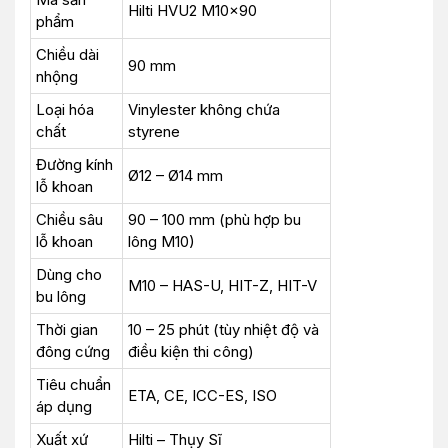
Hilti HVU2 M10x90
phẩm
Chiều dài
90 mm
nhộng
Loại hóa
Vinylester không chứa
chất
styrene
Đường kính
Ø12 – Ø14 mm
lỗ khoan
Chiều sâu
90 – 100 mm (phù hợp bu
lỗ khoan
lông M10)
Dùng cho
M10 – HAS-U, HIT-Z, HIT-V
bu lông
Thời gian
10 – 25 phút (tùy nhiệt độ và
đông cứng
điều kiện thi công)
Tiêu chuẩn
ETA, CE, ICC-ES, ISO
áp dụng
Xuất xứ
Hilti – Thụy Sĩ