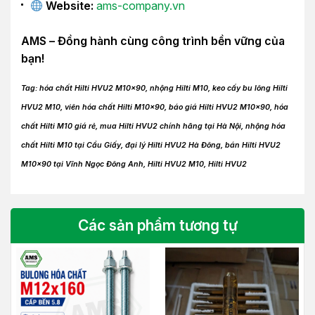
Website:
ams-company.vn
AMS – Đồng hành cùng công trình bền vững của
bạn!
Tag: hóa chất Hilti HVU2 M10x90, nhộng Hilti M10, keo cấy bu lông Hilti
HVU2 M10, viên hóa chất Hilti M10x90, báo giá Hilti HVU2 M10x90, hóa
chất Hilti M10 giá rẻ, mua Hilti HVU2 chính hãng tại Hà Nội, nhộng hóa
chất Hilti M10 tại Cầu Giấy, đại lý Hilti HVU2 Hà Đông, bán Hilti HVU2
M10x90 tại Vĩnh Ngọc Đông Anh, Hilti HVU2 M10, Hilti HVU2
Các sản phẩm tương tự