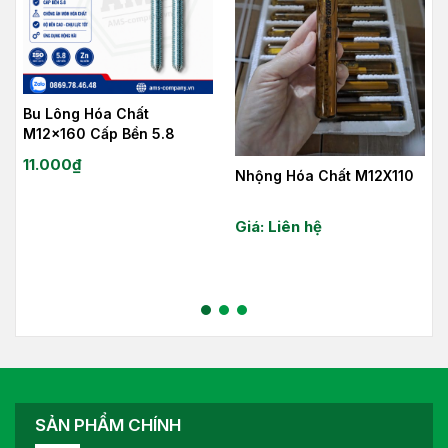
0
Bu Lông Hóa Chất
M12x160 Cấp Bền 5.8
11.000
₫
Nhộng Hóa Chất M12X110
Giá: Liên hệ
SẢN PHẨM CHÍNH