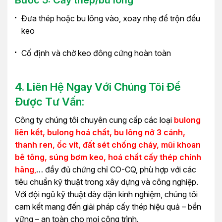
Bước 5: Cấy thép/bu lông
Đưa thép hoặc bu lông vào, xoay nhẹ để trộn đều
keo
Cố định và chờ keo đông cứng hoàn toàn
4. Liên Hệ Ngay Với Chúng Tôi Để
Được Tư Vấn:
Công ty chúng tôi chuyên cung cấp các loại
bulong
liên kết, bulong hoá chất, bu lông nở 3 cánh,
thanh ren, ốc vít, đất sét chống cháy, mũi khoan
bê tông, súng bơm keo, hoá chất cấy thép chính
hãng
,
… đầy đủ chứng chỉ CO-CQ, phù hợp với các
tiêu chuẩn kỹ thuật trong xây dựng và công nghiệp.
Với đội ngũ kỹ thuật dày dặn kinh nghiệm, chúng tôi
cam kết mang đến giải pháp cấy thép hiệu quả – bền
vững – an toàn cho mọi công trình.