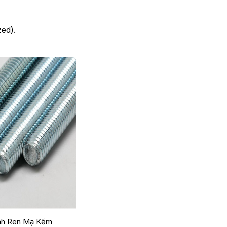
zed).
nh Ren Mạ Kẽm