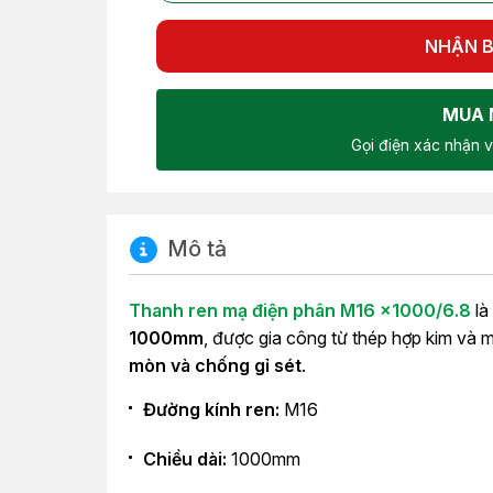
NHẬN B
MUA 
Gọi điện xác nhận v
Mô tả
Thanh ren mạ điện phân M16 x1000/6.8
là
1000mm
, được gia công từ thép hợp kim và
mòn và chống gỉ sét
.
Đường kính ren:
M16
Chiều dài:
1000mm