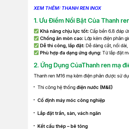
XEM THÊM: THANH REN INOX
1.
Ưu Điểm Nổi Bật Của Thanh re
Khả năng chịu lực tốt:
Cấp bền 6.8 đáp ứn
Chống ăn mòn cao:
Lớp kẽm điện phân giú
Dễ thi công, lắp đặt:
Dễ dàng cắt, nối dài,
Phù hợp đa dạng ứng dụng:
Từ lắp đặt m
2. Ứng Dụng Của
Thanh ren mạ đ
Thanh ren M16 mạ kẽm điện phân được sử dụng
Thi công hệ thống
điện nước (M&E)
Cố định máy móc công nghiệp
Lắp đặt trần, sàn, vách ngăn
Kết cấu thép – bê tông