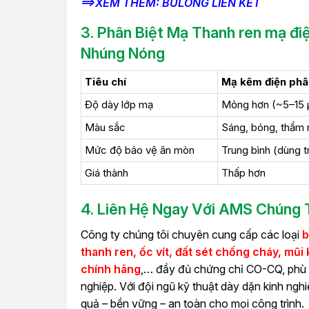
==>XEM THÊM: BULONG LIÊN KẾT
3. Phân Biệt Mạ
Thanh ren mạ đi
Nhúng Nóng
Tiêu chí
Mạ kẽm điện phâ
Độ dày lớp mạ
Mỏng hơn (~5–15
Màu sắc
Sáng, bóng, thẩm
Mức độ bảo vệ ăn mòn
Trung bình (dùng t
Giá thành
Thấp hơn
4. Liên Hệ Ngay Với
AMS
Chúng T
Công ty chúng tôi chuyên cung cấp các loại
b
thanh ren, ốc vít, đất sét chống cháy, mũ
chính hãng
,… đầy đủ chứng chỉ CO-CQ, phù h
nghiệp. Với đội ngũ kỹ thuật dày dặn kinh ngh
quả – bền vững – an toàn cho mọi công trình.