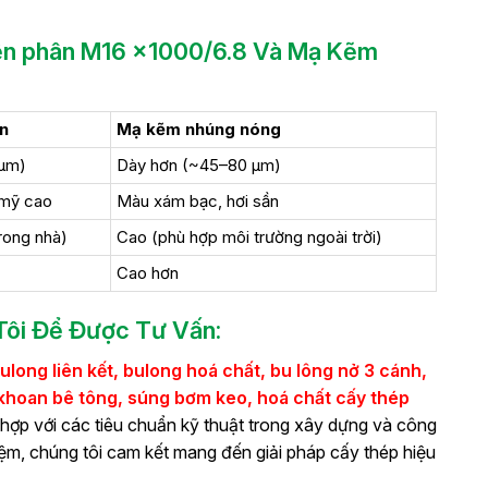
ện phân M16 x1000/6.8
Và Mạ Kẽm
n
Mạ kẽm nhúng nóng
 µm)
Dày hơn (~45–80 µm)
 mỹ cao
Màu xám bạc, hơi sần
rong nhà)
Cao (phù hợp môi trường ngoài trời)
Cao hơn
ôi Để Được Tư Vấn:
ulong liên kết, bulong hoá chất, bu lông nở 3 cánh,
i khoan bê tông, súng bơm keo, hoá chất cấy thép
ợp với các tiêu chuẩn kỹ thuật trong xây dựng và công
iệm, chúng tôi cam kết mang đến giải pháp cấy thép hiệu