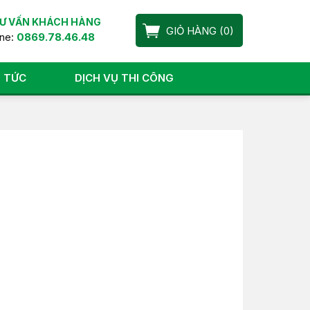
Ư VẤN KHÁCH HÀNG
GIỎ HÀNG
(
0
)
ine:
0869.78.46.48
N TỨC
DỊCH VỤ THI CÔNG