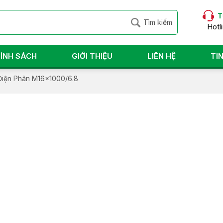
T
Hotl
ÍNH SÁCH
GIỚI THIỆU
LIÊN HỆ
TI
iện Phân M16x1000/6.8