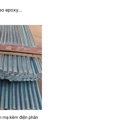
keo epoxy…
n mạ kẽm điện phân