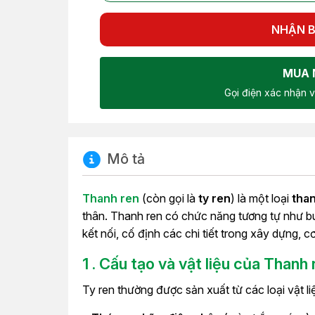
NHẬN B
MUA 
Gọi điện xác nhận v
Mô tả
Thanh ren
(còn gọi là
ty ren
) là một loại
than
thân. Thanh ren có chức năng tương tự như 
kết nối, cố định các chi tiết trong xây dựng, c
1 .
Cấu tạo và vật liệu của Thanh 
Ty ren thường được sản xuất từ các loại vật li