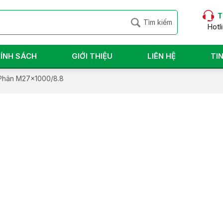
T
Hotl
ÍNH SÁCH
GIỚI THIỆU
LIÊN HỆ
TI
Phân M27x1000/8.8