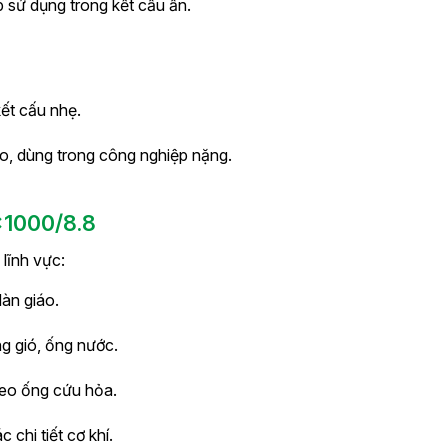
ợp sử dụng trong kết cấu ẩn.
kết cấu nhẹ.
ao, dùng trong công nghiệp nặng.
x1000/8.8
lĩnh vực:
dàn giáo.
ng gió, ống nước.
treo ống cứu hỏa.
ác chi tiết cơ khí.