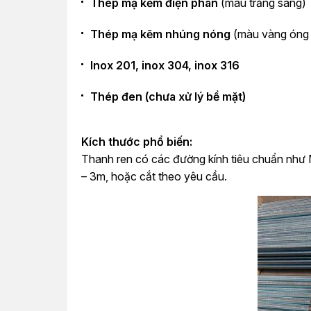
Thép mạ kẽm điện phân
(màu trắng sáng)
Thép mạ kẽm nhúng nóng
(màu vàng óng 
Inox 201, inox 304, inox 316
Thép đen (chưa xử lý bề mặt)
Kích thước phổ biến:
Thanh ren có các đường kính tiêu chuẩn như 
– 3m, hoặc cắt theo yêu cầu.