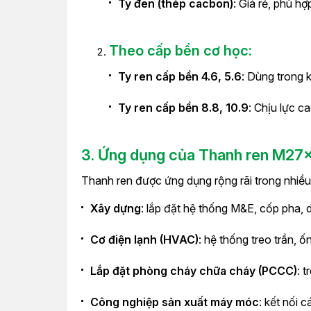
Ty đen (thép cacbon)
: Giá rẻ, phù h
Theo cấp bền cơ học:
Ty ren cấp bền 4.6, 5.6
: Dùng trong 
Ty ren cấp bền 8.8, 10.9
: Chịu lực c
3. Ứng dụng của Thanh ren M27
Thanh ren được ứng dụng rộng rãi trong nhiều 
Xây dựng
: lắp đặt hệ thống M&E, cốp pha, 
Cơ điện lạnh (HVAC)
: hệ thống treo trần, ố
Lắp đặt phòng cháy chữa cháy (PCCC)
: 
Công nghiệp sản xuất máy móc
: kết nối c