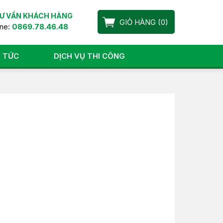
Ư VẤN KHÁCH HÀNG
GIỎ HÀNG
(
0
)
ine:
0869.78.46.48
N TỨC
DỊCH VỤ THI CÔNG