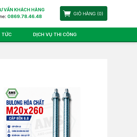
Ư VẤN KHÁCH HÀNG
GIỎ HÀNG
(
0
)
ine:
0869.78.46.48
N TỨC
DỊCH VỤ THI CÔNG