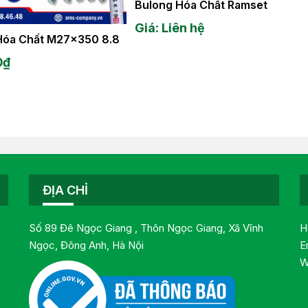
Bulong Hóa Chất Ramset
Giá: Liên hệ
Hóa Chất M27x350 8.8
0
₫
ĐỊA CHỈ
Số 89 Đê Ngọc Giang , Thôn Ngọc Giang, Xã Vĩnh
H
Ngọc, Đông Anh, Hà Nội
E
W