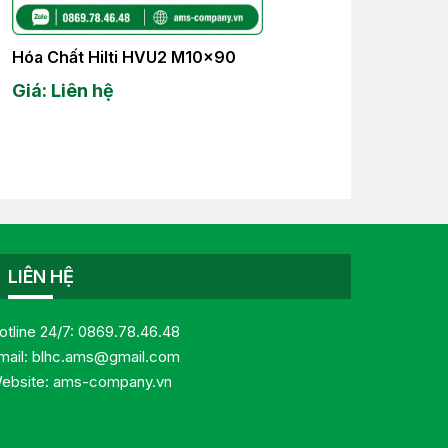
Hóa Chất Hilti HVU2 M10x90
Giá: Liên hệ
LIÊN HỆ
otline 24/7:
0869.78.46.48
mail:
blhc.ams@gmail.com
ebsite:
ams-company.vn