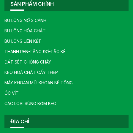
SẢN PHẨM CHÍNH
BU LÔNG NỞ 3 CÁNH
BU LÔNG HÓA CHẤT
BU LÔNG LIÊN KẾT
THANH REN-TĂNG ĐƠ-TĂC KÊ
ĐẤT SÉT CHỐNG CHÁY
KEO HOÁ CHẤT CẤY THÉP
MÁY KHOAN MŨI KHOAN BÊ TÔNG
ỐC VÍT
CÁC LOẠI SÚNG BƠM KEO
ĐỊA CHỈ