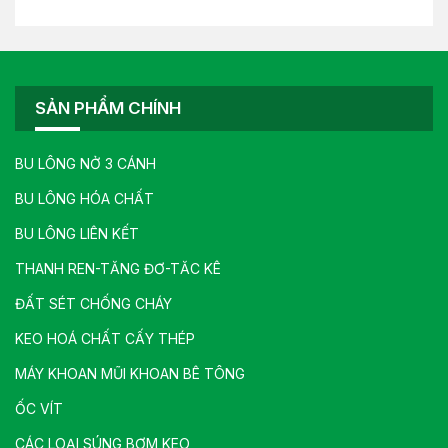
SẢN PHẨM CHÍNH
BU LÔNG NỞ 3 CÁNH
BU LÔNG HÓA CHẤT
BU LÔNG LIÊN KẾT
THANH REN-TĂNG ĐƠ-TĂC KÊ
ĐẤT SÉT CHỐNG CHÁY
KEO HOÁ CHẤT CẤY THÉP
MÁY KHOAN MŨI KHOAN BÊ TÔNG
ỐC VÍT
CÁC LOẠI SÚNG BƠM KEO