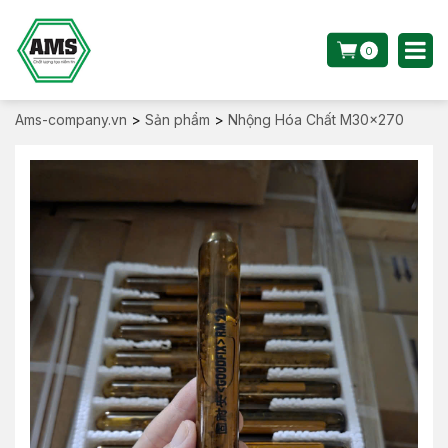
0
Ams-company.vn
>
Sản phẩm
>
Nhộng Hóa Chất M30x270