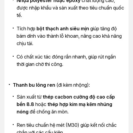
Nhựa polyester hoặc epoxy
chất lượng cao,
được nhập khẩu và sản xuất theo tiêu chuẩn quốc
tế.
Tích hợp
bột thạch anh siêu mịn
giúp tăng độ
bám dính vào thành lỗ khoan, nâng cao khả năng
chịu tải.
Có chất xúc tác đóng rắn nhanh, giúp rút ngắn
thời gian chờ thi công.
Thanh bu lông ren
(đi kèm nhộng):
Sản xuất từ
thép cacbon cường độ cao cấp
bền 8.8
hoặc
thép hợp kim mạ kẽm nhúng
nóng
để chống ăn mòn.
Ren tiêu chuẩn hệ mét (M30) giúp kết nối chắc
chắn với các cấu kiện.